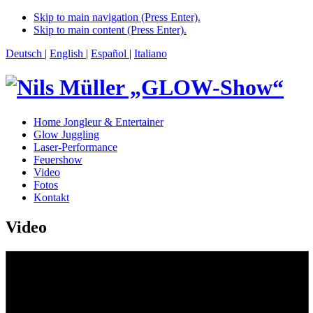
Skip to main navigation (Press Enter).
Skip to main content (Press Enter).
Deutsch
|
English
|
Español
|
Italiano
Home Jongleur & Entertainer
Glow Juggling
Laser-Performance
Feuershow
Video
Fotos
Kontakt
Video